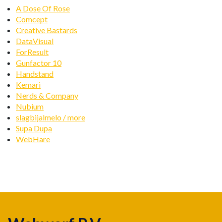
A Dose Of Rose
Comcept
Creative Bastards
DataVisual
ForResult
Gunfactor 10
Handstand
Kemari
Nerds & Company
Nubium
slagbijalmelo / more
Supa Dupa
WebHare