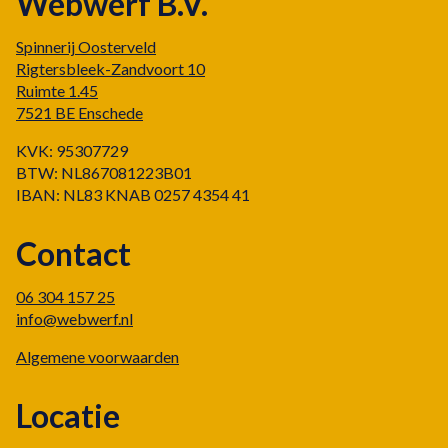
Webwerf B.V.
Spinnerij Oosterveld
Rigtersbleek-Zandvoort 10
Ruimte 1.45
7521 BE Enschede
KVK: 95307729
BTW: NL867081223B01
IBAN: NL83 KNAB 0257 4354 41
Contact
06 304 157 25
info@webwerf.nl
Algemene voorwaarden
Locatie